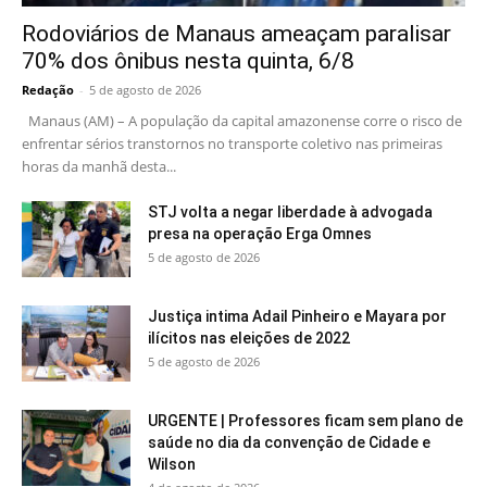
Rodoviários de Manaus ameaçam paralisar
70% dos ônibus nesta quinta, 6/8
Redação
-
5 de agosto de 2026
Manaus (AM) – A população da capital amazonense corre o risco de
enfrentar sérios transtornos no transporte coletivo nas primeiras
horas da manhã desta...
STJ volta a negar liberdade à advogada
presa na operação Erga Omnes
5 de agosto de 2026
Justiça intima Adail Pinheiro e Mayara por
ilícitos nas eleições de 2022
5 de agosto de 2026
URGENTE | Professores ficam sem plano de
saúde no dia da convenção de Cidade e
Wilson