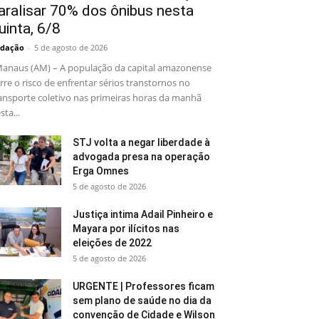
aralisar 70% dos ônibus nesta
uinta, 6/8
dação
-
5 de agosto de 2026
naus (AM) – A população da capital amazonense
rre o risco de enfrentar sérios transtornos no
ansporte coletivo nas primeiras horas da manhã
sta...
STJ volta a negar liberdade à
advogada presa na operação
Erga Omnes
5 de agosto de 2026
Justiça intima Adail Pinheiro e
Mayara por ilícitos nas
eleições de 2022
5 de agosto de 2026
URGENTE | Professores ficam
sem plano de saúde no dia da
convenção de Cidade e Wilson