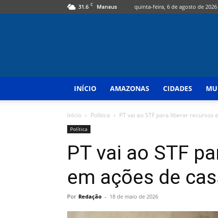
C
31.6
quinta-feira, 6 de agosto de 2026
Manaus
INÍCIO
AMAZONAS
CIDADES
MU
Início
Política
PT vai ao STF para liberar recursos 
Política
PT vai ao STF par
em ações de ca
Por
Redação
-
18 de maio de 2026