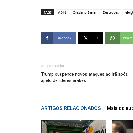
TAGS
ADIN
Cristiano Zanin
Destaques
elei
Facebook
X
Whats
Artigo anterior
Trump suspende novos ataques ao Irã após
apelo de líderes árabes
ARTIGOS RELACIONADOS
Mais do au