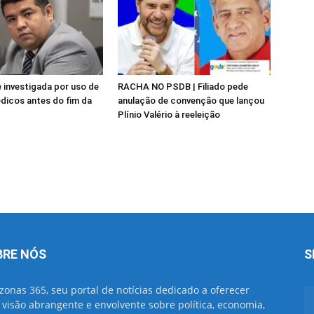
investigada por uso de
RACHA NO PSDB | Filiado pede
dicos antes do fim da
anulação de convenção que lançou
Plínio Valério à reeleição
BRE NÓS
S
onas 365, seu portal de notícias dedicado a oferecer
visão abrangente e envolvente sobre política, economia,