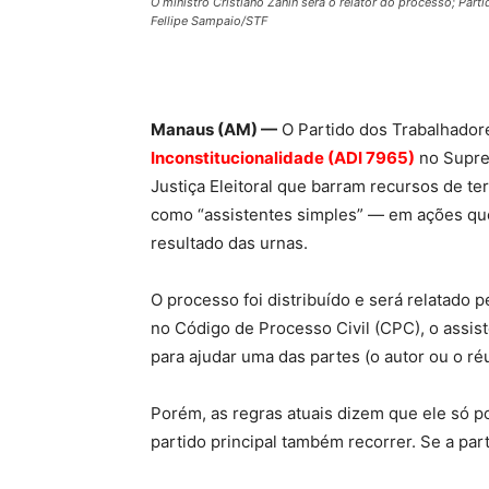
O ministro Cristiano Zanin será o relator do processo; Par
Fellipe Sampaio/STF
Manaus (AM) —
O Partido dos Trabalhador
Inconstitucionalidade (ADI 7965)
no Suprem
Justiça Eleitoral que barram recursos de t
como “assistentes simples” — em ações qu
resultado das urnas.
O processo foi distribuído e será relatado p
no Código de Processo Civil (CPC), o assis
para ajudar uma das partes (o autor ou o réu
Porém, as regras atuais dizem que ele só p
partido principal também recorrer. Se a parte