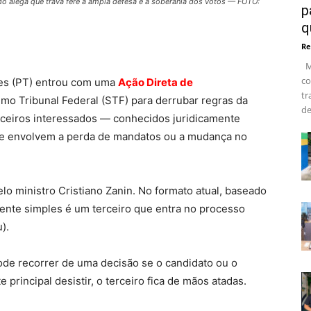
tido alega que trava fere a ampla defesa e a soberania dos votos — FOTO:
p
q
Re
Ma
co
es (PT) entrou com uma
Ação Direta de
tr
o Tribunal Federal (STF) para derrubar regras da
de
erceiros interessados — conhecidos juridicamente
e envolvem a perda de mandatos ou a mudança no
elo ministro Cristiano Zanin. No formato atual, baseado
tente simples é um terceiro que entra no processo
).
ode recorrer de uma decisão se o candidato ou o
 principal desistir, o terceiro fica de mãos atadas.