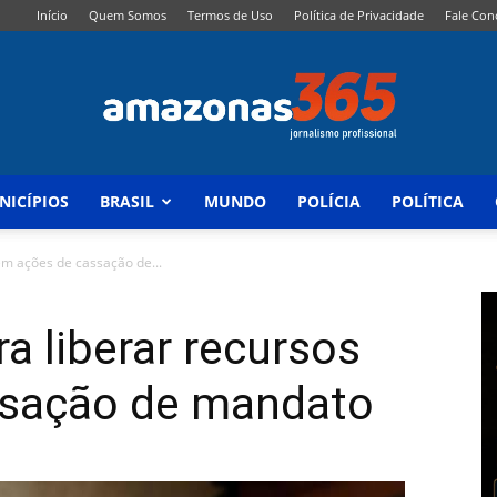
Início
Quem Somos
Termos de Uso
Política de Privacidade
Fale Con
NICÍPIOS
BRASIL
MUNDO
POLÍCIA
POLÍTICA
Amazonas
em ações de cassação de...
a liberar recursos
365
ssação de mandato