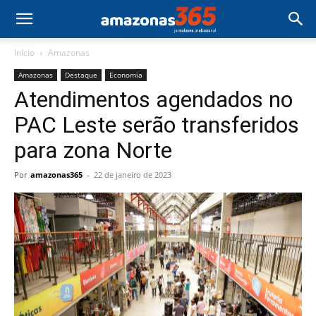
Início
Amazonas
Amazonas
Destaque
Economia
Atendimentos agendados no
PAC Leste serão transferidos
para zona Norte
Por
amazonas365
-
22 de janeiro de 2023