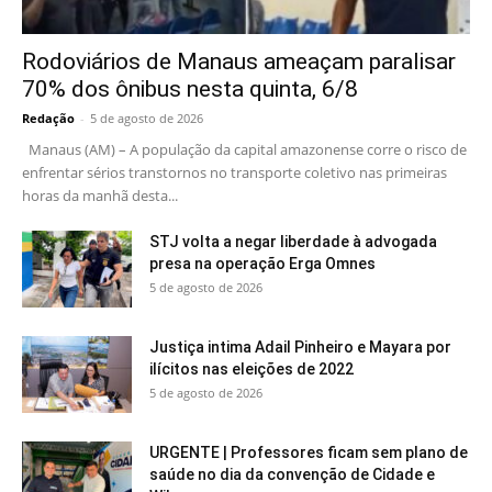
Rodoviários de Manaus ameaçam paralisar
70% dos ônibus nesta quinta, 6/8
Redação
-
5 de agosto de 2026
Manaus (AM) – A população da capital amazonense corre o risco de
enfrentar sérios transtornos no transporte coletivo nas primeiras
horas da manhã desta...
STJ volta a negar liberdade à advogada
presa na operação Erga Omnes
5 de agosto de 2026
Justiça intima Adail Pinheiro e Mayara por
ilícitos nas eleições de 2022
5 de agosto de 2026
URGENTE | Professores ficam sem plano de
saúde no dia da convenção de Cidade e