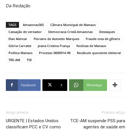
Da Redação
TAGS
Amazonas365
Câmara Municipal de Manaus
Cassação de vereador
Democracia Cristã Amazonas
Destaques
Elan Alencar
Floriano de Azevedo Marques
Fraude cota de gênero
Glória Carratte
Joana Cristina França
Notícias de Manaus
Política Manaus
Processo 0600914-98
Recálculo quociente eleitoral
TRE-AM
TSE
Facebook
X
WhatsApp
Artigo anterior
Próximo artigo
URGENTE | Estados Unidos
TCE-AM suspende PSS para
classificam PCC e CV como
agentes de saúde em