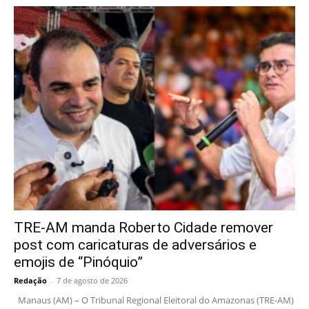
TRE-AM manda Roberto Cidade remover
post com caricaturas de adversários e
emojis de “Pinóquio”
Redação
-
7 de agosto de 2026
Manaus (AM) – O Tribunal Regional Eleitoral do Amazonas (TRE-AM)