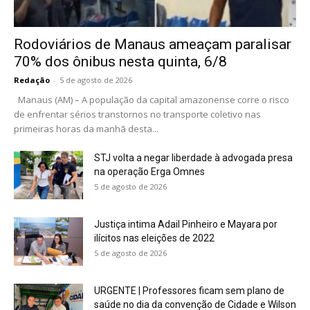
Rodoviários de Manaus ameaçam paralisar
70% dos ônibus nesta quinta, 6/8
Redação
-
5 de agosto de 2026
Manaus (AM) – A população da capital amazonense corre o risco
de enfrentar sérios transtornos no transporte coletivo nas
primeiras horas da manhã desta...
STJ volta a negar liberdade à advogada presa
na operação Erga Omnes
5 de agosto de 2026
Justiça intima Adail Pinheiro e Mayara por
ilícitos nas eleições de 2022
5 de agosto de 2026
URGENTE | Professores ficam sem plano de
saúde no dia da convenção de Cidade e Wilson