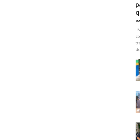
p
q
R
Ma
co
tr
de