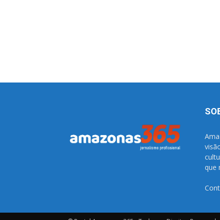
SO
Amaz
visã
cult
que 
Cont