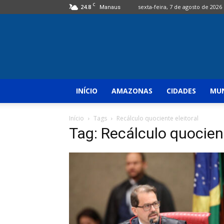
C
24.8
sexta-feira, 7 de agosto de 2026
Manaus
INÍCIO
AMAZONAS
CIDADES
MUN
Início
Tags
Recálculo quociente eleitoral
Tag: Recálculo quocient