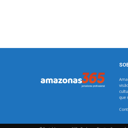
SO
Amaz
visã
cult
que 
Cont