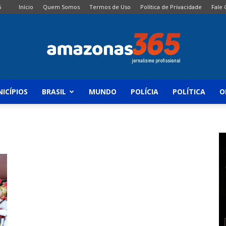
6
Início
Quem Somos
Termos de Uso
Política de Privacidade
Fale
ICÍPIOS
BRASIL
MUNDO
POLÍCIA
POLÍTICA
O
Amazonas
365