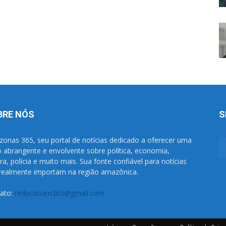
BRE NÓS
S
onas 365, seu portal de notícias dedicado a oferecer uma
o abrangente e envolvente sobre política, economia,
ura, polícia e muito mais. Sua fonte confiável para notícias
realmente importam na região amazônica.
ato:
redacaoam365@gmail.com