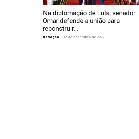
Na diplomação de Lula, senador
Omar defende a união para
reconstruir...
Redação
-
12 de dezembro de 2022