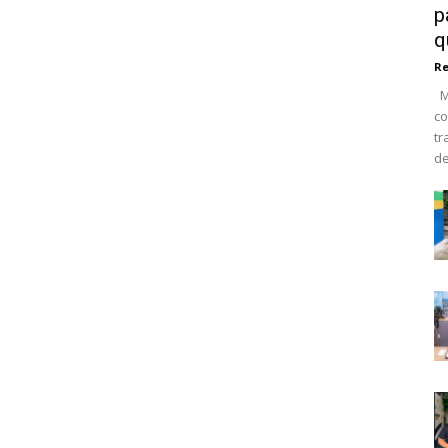
p
q
R
Ma
co
tr
de