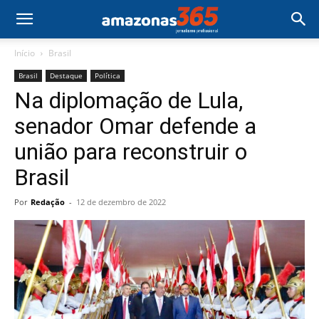
Início
Brasil
Brasil
Destaque
Política
Na diplomação de Lula,
senador Omar defende a
união para reconstruir o
Brasil
Por
Redação
-
12 de dezembro de 2022