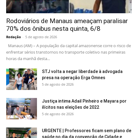
Rodoviários de Manaus ameaçam paralisar
70% dos ônibus nesta quinta, 6/8
Redação
-
5 de agosto de 2026
Manaus (AM) – A população da capital amazonense corre o risco de
enfrentar sérios transtornos no transporte coletivo nas primeiras
horas da manhã desta...
STJ volta a negar liberdade à advogada
presa na operação Erga Omnes
5 de agosto de 2026
Justiça intima Adail Pinheiro e Mayara por
ilícitos nas eleições de 2022
5 de agosto de 2026
URGENTE | Professores ficam sem plano de
saúde no dia da convenção de Cidade e