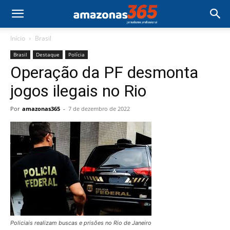
Início
Brasil
Brasil
Destaque
Polícia
Operação da PF desmonta
jogos ilegais no Rio
Por
amazonas365
-
7 de dezembro de 2022
Policiais realizam buscas e prisões no Rio de Janeiro