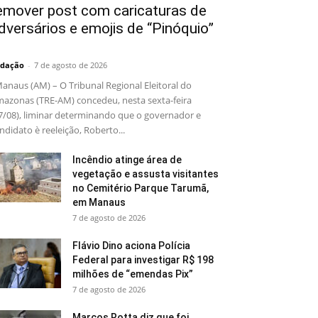
emover post com caricaturas de
dversários e emojis de “Pinóquio”
dação
-
7 de agosto de 2026
naus (AM) – O Tribunal Regional Eleitoral do
azonas (TRE-AM) concedeu, nesta sexta-feira
7/08), liminar determinando que o governador e
ndidato è reeleição, Roberto...
Incêndio atinge área de
vegetação e assusta visitantes
no Cemitério Parque Tarumã,
em Manaus
7 de agosto de 2026
Flávio Dino aciona Polícia
Federal para investigar R$ 198
milhões de “emendas Pix”
7 de agosto de 2026
Marcos Rotta diz que foi