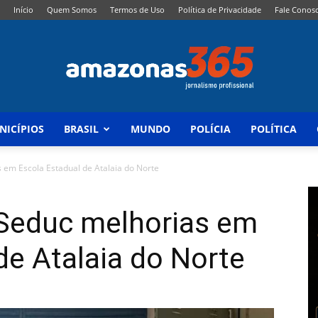
Início
Quem Somos
Termos de Uso
Política de Privacidade
Fale Conos
NICÍPIOS
BRASIL
MUNDO
POLÍCIA
POLÍTICA
Amazonas
em Escola Estadual de Atalaia do Norte
Seduc melhorias em
365
de Atalaia do Norte