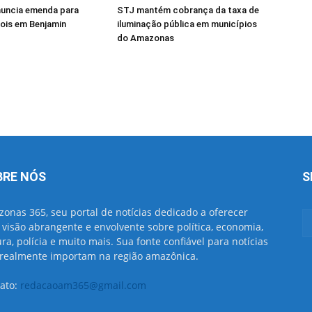
anuncia emenda para
STJ mantém cobrança da taxa de
bois em Benjamin
iluminação pública em municípios
do Amazonas
BRE NÓS
S
onas 365, seu portal de notícias dedicado a oferecer
visão abrangente e envolvente sobre política, economia,
ura, polícia e muito mais. Sua fonte confiável para notícias
realmente importam na região amazônica.
ato:
redacaoam365@gmail.com