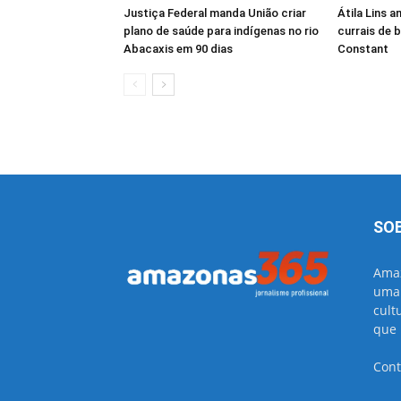
Justiça Federal manda União criar
Átila Lins 
plano de saúde para indígenas no rio
currais de 
Abacaxis em 90 dias
Constant
SO
Amaz
uma 
cult
que 
Cont