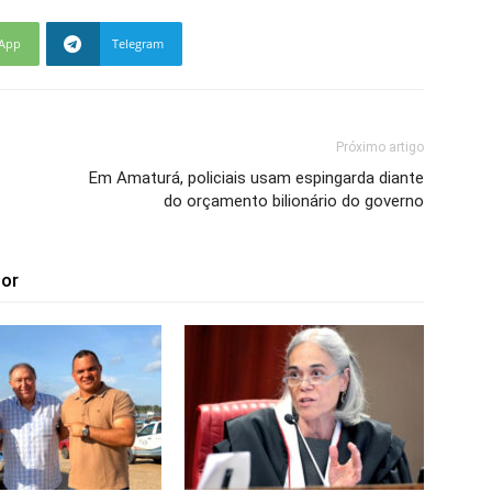
App
Telegram
Próximo artigo
Em Amaturá, policiais usam espingarda diante
do orçamento bilionário do governo
tor