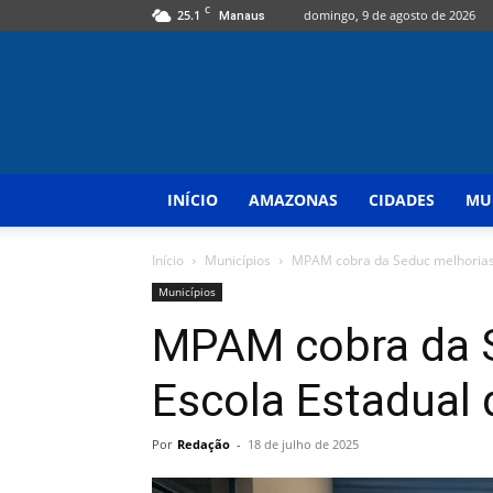
C
25.1
domingo, 9 de agosto de 2026
Manaus
INÍCIO
AMAZONAS
CIDADES
MU
Início
Municípios
MPAM cobra da Seduc melhorias 
Municípios
MPAM cobra da 
Escola Estadual 
Por
Redação
-
18 de julho de 2025