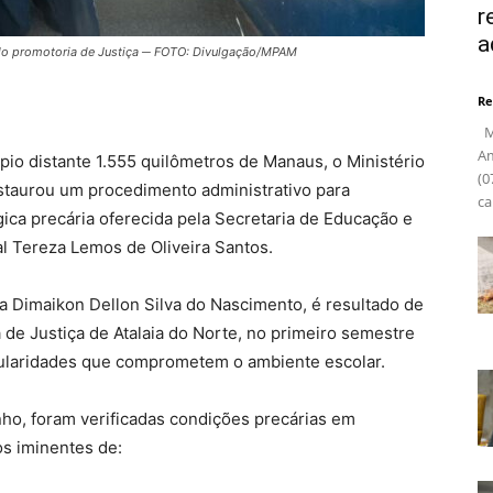
r
a
gundo promotoria de Justiça ─ FOTO: Divulgação/MPAM
Re
Ma
Am
pio distante 1.555 quilômetros de Manaus, o Ministério
(0
staurou um procedimento administrativo para
ca
ica precária oferecida pela Secretaria de Educação e
l Tereza Lemos de Oliveira Santos.
a Dimaikon Dellon Silva do Nascimento, é resultado de
a de Justiça de Atalaia do Norte, no primeiro semestre
egularidades que comprometem o ambiente escolar.
nho, foram verificadas condições precárias em
os iminentes de: