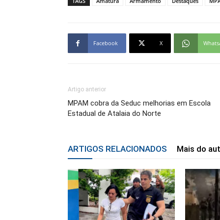
TAGS
Amaturá
Armamento
Destaques
MP
Facebook
X
Whats
Artigo anterior
MPAM cobra da Seduc melhorias em Escola
Estadual de Atalaia do Norte
ARTIGOS RELACIONADOS
Mais do au