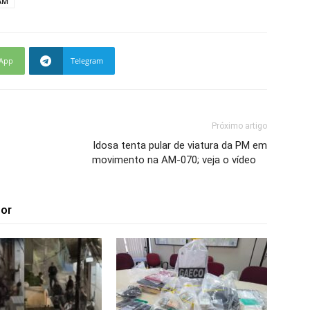
AM
App
Telegram
Próximo artigo
Idosa tenta pular de viatura da PM em
movimento na AM-070; veja o vídeo
tor