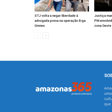
STJ volta a negar liberdade à
Justiça ma
advogada presa na operação Erga
PM envolvid
Omnes
zona Oest
SO
Amaz
uma 
cult
que 