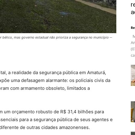
r
a
Re
Ma
r bélico, mas governo estadual não prioriza a segurança no município ─
Am
(0
ca
tal, a realidade da segurança pública em Amaturá,
xpõe uma defasagem alarmante: os policiais civis da
operam com armamento obsoleto, limitados a
m um orçamento robusto de R$ 31,4 bilhões para
ssenciais para a segurança pública de seus agentes e
 diferente de outras cidades amazonenses.