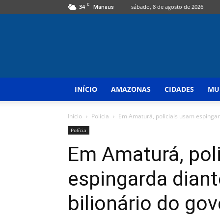
C
34
sábado, 8 de agosto de 2026
Manaus
INÍCIO
AMAZONAS
CIDADES
MU
Início
Polícia
Em Amaturá, policiais usam espingar
Polícia
Em Amaturá, pol
espingarda dian
bilionário do go