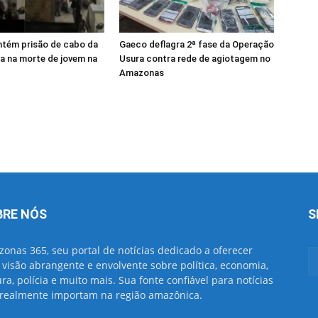
ntém prisão de cabo da
Gaeco deflagra 2ª fase da Operação
a na morte de jovem na
Usura contra rede de agiotagem no
e
Amazonas
BRE NÓS
S
onas 365, seu portal de notícias dedicado a oferecer
visão abrangente e envolvente sobre política, economia,
ura, polícia e muito mais. Sua fonte confiável para notícias
realmente importam na região amazônica.