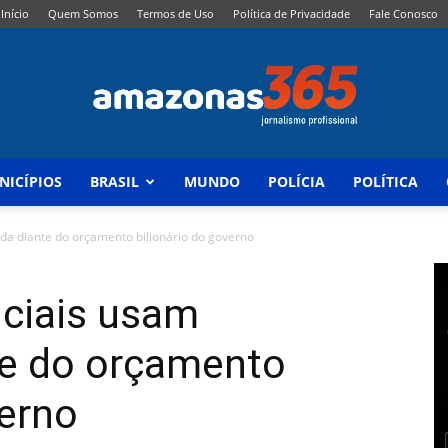
Início
Quem Somos
Termos de Uso
Política de Privacidade
Fale Conosco
NICÍPIOS
BRASIL
MUNDO
POLÍCIA
POLÍTICA
Amazonas
da diante do orçamento bilionário do governo
iciais usam
365
te do orçamento
verno