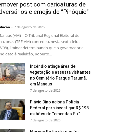
emover post com caricaturas de
dversários e emojis de “Pinóquio”
dação
-
7 de agosto de 2026
naus (AM) – O Tribunal Regional Eleitoral do
azonas (TRE-AM) concedeu, nesta sexta-feira
7/08), liminar determinando que o governador e
ndidato è reeleição, Roberto...
Incêndio atinge área de
vegetação e assusta visitantes
no Cemitério Parque Tarumã,
em Manaus
7 de agosto de 2026
Flávio Dino aciona Polícia
Federal para investigar R$ 198
milhões de “emendas Pix”
7 de agosto de 2026
Marcos Rotta diz que foi