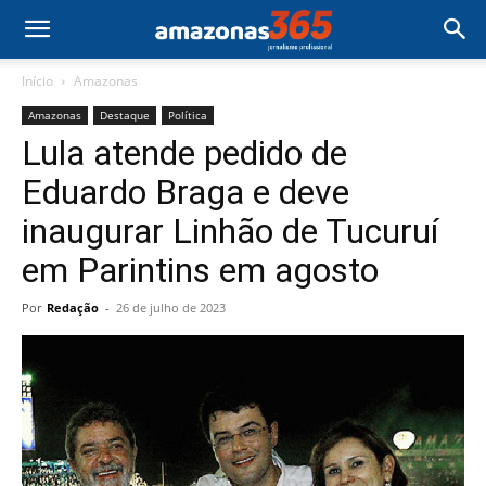
Início
Amazonas
Amazonas
Destaque
Política
Lula atende pedido de
Eduardo Braga e deve
inaugurar Linhão de Tucuruí
em Parintins em agosto
Por
Redação
-
26 de julho de 2023