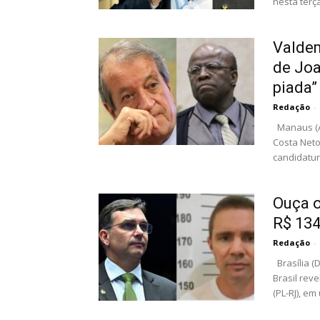
nesta terça-
Valdem
de Joa
piada” 
Redação
-
Manaus (AM
Costa Neto,
candidatura
Ouça o
R$ 134
Redação
-
Brasília (
Brasil rev
(PL-RJ), em