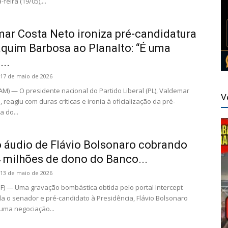
feira (19/05),...
ar Costa Neto ironiza pré-candidatura
quim Barbosa ao Planalto: “É uma
...
17 de maio de 2026
) — O presidente nacional do Partido Liberal (PL), Valdemar
V
 reagiu com duras críticas e ironia à oficialização da pré-
 do...
 áudio de Flávio Bolsonaro cobrando
 milhões de dono do Banco...
13 de maio de 2026
DF) — Uma gravação bombástica obtida pelo portal Intercept
ela o senador e pré-candidato à Presidência, Flávio Bolsonaro
 uma negociação...