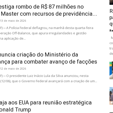
estiga rombo de R$ 87 milhões no
R
Master com recursos de previdência...
p
13 de maio de 2026
q
DF) ─ A Polícia Federal deflagrou, na manhã desta quarta-feira
R
Operação Off-Balance, que apura irregularidades e gestão
Ma
a aplicação de...
co
tr
de
nuncia criação do Ministério da
nça para combater avanço de facções
12 de maio de 2026
F) ─ O presidente Luiz Inácio Lula da Silva anunciou, nesta
a (12/06), que o Governo Federal avançará com a criação de um...
iaja aos EUA para reunião estratégica
onald Trump