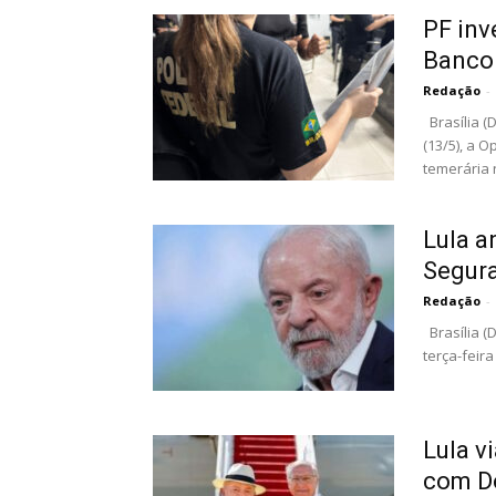
PF inv
Banco 
Redação
-
Brasília (
(13/5), a 
temerária n
Lula a
Segura
Redação
-
Brasília (D
terça-feir
Lula v
com D