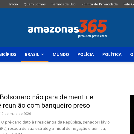
Início
Quem Somos
Termos de Uso
Política de Privacidade
Fale 
ICÍPIOS
BRASIL
MUNDO
POLÍCIA
POLÍTICA
O
Amazonas
 Bolsonaro não para de mentir e
365
e reunião com banqueiro preso
19 de maio de 2026
 O pré-candidato à Presidência da República, senador Flávio
PL), recuou de sua estratégia inicial de negação e admitiu,