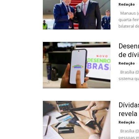
Redação
-
Manaus (AM
quarta-fei
bilateral de
Desenr
de dív
Redação
-
Brasília (D
sistema qu
Dívida
revel
Redação
-
Brasília (
pessoas in