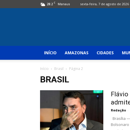
C
28.2
sexta-feira, 7 de agosto de 2026
Manaus
INÍCIO
AMAZONAS
CIDADES
MUN
Início
Brasil
Página 2
BRASIL
Flávio
admit
Redação
-
Brasília —
Bolsonaro (