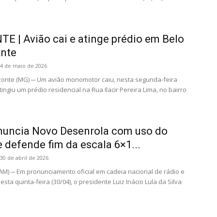
E | Avião cai e atinge prédio em Belo
onte
4 de maio de 2026
onte (MG) ─ Um avião monomotor caiu, nesta segunda-feira
atingiu um prédio residencial na Rua Ilacir Pereira Lima, no bairro
nuncia Novo Desenrola com uso do
 defende fim da escala 6×1...
30 de abril de 2026
) ─ Em pronunciamento oficial em cadeia nacional de rádio e
esta quinta-feira (30/04), o presidente Luiz Inácio Lula da Silva