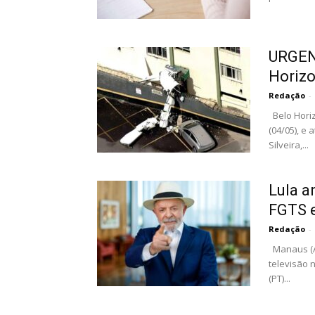
URGENT
Horiz
Redação
-
Belo Horiz
(04/05), e 
Silveira,...
Lula a
FGTS e
Redação
-
Manaus (AM
televisão n
(PT)...