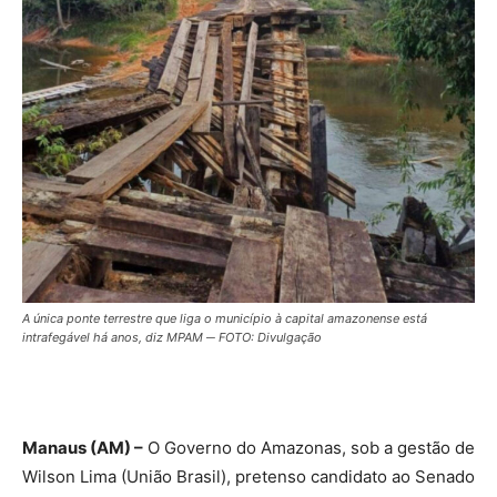
A única ponte terrestre que liga o município à capital amazonense está
intrafegável há anos, diz MPAM ─ FOTO: Divulgação
Manaus (AM) –
O Governo do Amazonas, sob a gestão de
Wilson Lima (União Brasil), pretenso candidato ao Senado