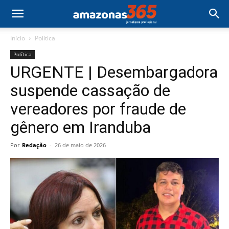
Início
Política
Política
URGENTE | Desembargadora
suspende cassação de
vereadores por fraude de
gênero em Iranduba
Por
Redação
-
26 de maio de 2026