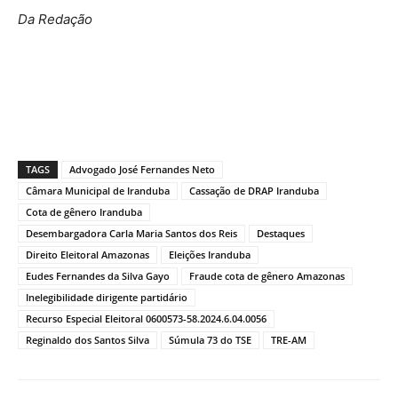
Da Redação
TAGS
Advogado José Fernandes Neto
Câmara Municipal de Iranduba
Cassação de DRAP Iranduba
Cota de gênero Iranduba
Desembargadora Carla Maria Santos dos Reis
Destaques
Direito Eleitoral Amazonas
Eleições Iranduba
Eudes Fernandes da Silva Gayo
Fraude cota de gênero Amazonas
Inelegibilidade dirigente partidário
Recurso Especial Eleitoral 0600573-58.2024.6.04.0056
Reginaldo dos Santos Silva
Súmula 73 do TSE
TRE-AM