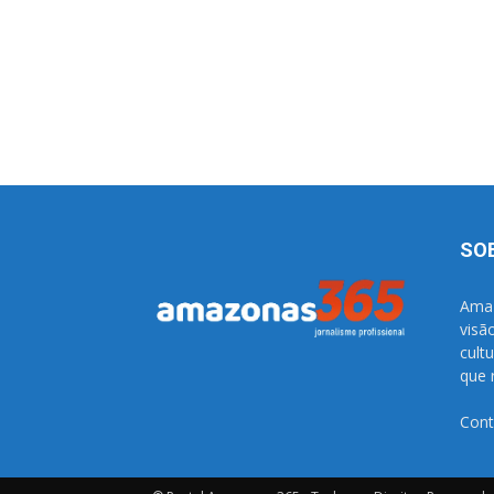
SO
Amaz
visã
cult
que 
Cont