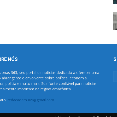
BRE NÓS
S
onas 365, seu portal de notícias dedicado a oferecer uma
o abrangente e envolvente sobre política, economia,
ura, polícia e muito mais. Sua fonte confiável para notícias
realmente importam na região amazônica.
ato:
redacaoam365@gmail.com