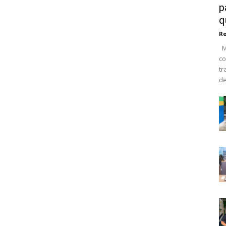
p
q
R
Ma
co
tr
de