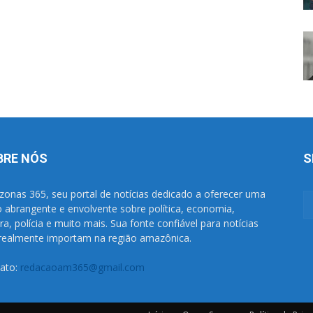
BRE NÓS
S
onas 365, seu portal de notícias dedicado a oferecer uma
o abrangente e envolvente sobre política, economia,
ura, polícia e muito mais. Sua fonte confiável para notícias
realmente importam na região amazônica.
ato:
redacaoam365@gmail.com