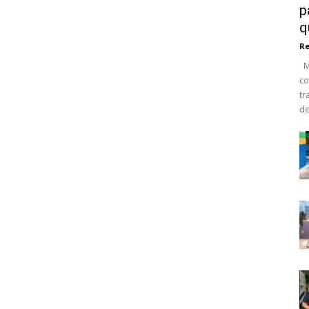
p
q
R
Ma
co
tr
de