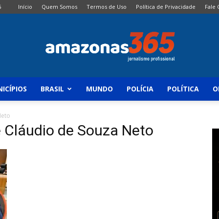
6
Início
Quem Somos
Termos de Uso
Política de Privacidade
Fale
ICÍPIOS
BRASIL
MUNDO
POLÍCIA
POLÍTICA
O
Amazonas
Neto
é Cláudio de Souza Neto
365