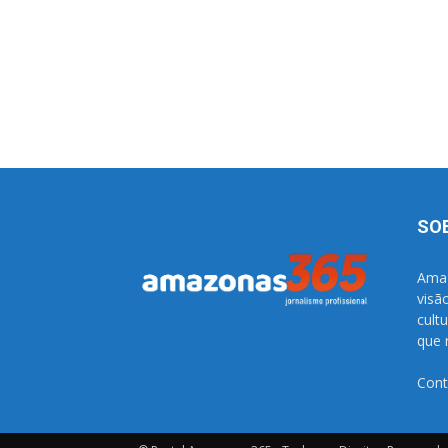
SO
Amaz
visã
cult
que 
Cont