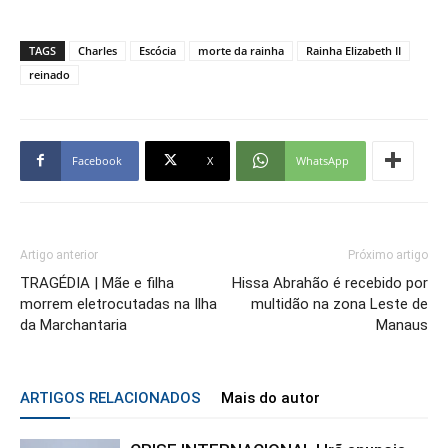
TAGS
Charles
Escócia
morte da rainha
Rainha Elizabeth II
reinado
Facebook
X
WhatsApp
Artigo anterior
Próximo artigo
TRAGÉDIA | Mãe e filha
Hissa Abrahão é recebido por
morrem eletrocutadas na Ilha
multidão na zona Leste de
da Marchantaria
Manaus
ARTIGOS RELACIONADOS
Mais do autor