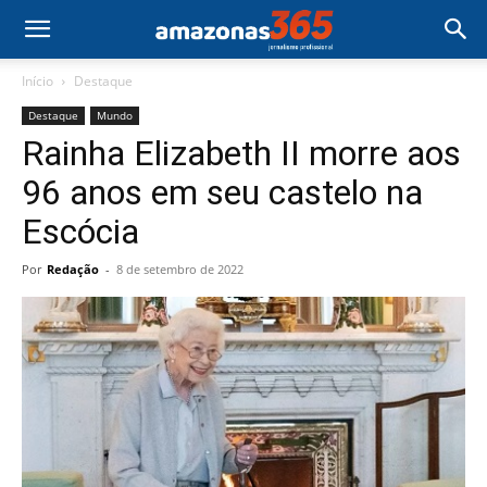
Início
Destaque
Destaque
Mundo
Rainha Elizabeth II morre aos
96 anos em seu castelo na
Escócia
Por
Redação
-
8 de setembro de 2022