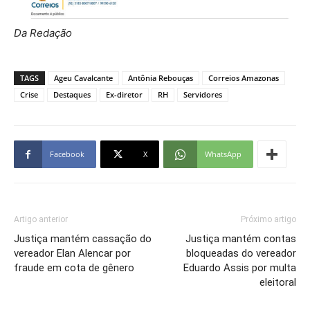
Da Redação
TAGS
Ageu Cavalcante
Antônia Rebouças
Correios Amazonas
Crise
Destaques
Ex-diretor
RH
Servidores
Facebook
X
WhatsApp
Artigo anterior
Próximo artigo
Justiça mantém cassação do
Justiça mantém contas
vereador Elan Alencar por
bloqueadas do vereador
fraude em cota de gênero
Eduardo Assis por multa
eleitoral