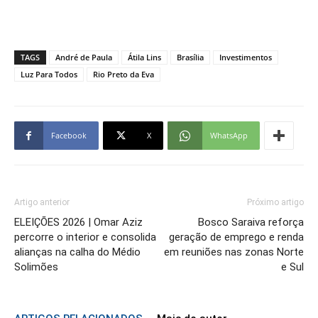
TAGS
André de Paula
Átila Lins
Brasília
Investimentos
Luz Para Todos
Rio Preto da Eva
Facebook
X
WhatsApp
Artigo anterior
Próximo artigo
ELEIÇÕES 2026 | Omar Aziz
Bosco Saraiva reforça
percorre o interior e consolida
geração de emprego e renda
alianças na calha do Médio
em reuniões nas zonas Norte
Solimões
e Sul