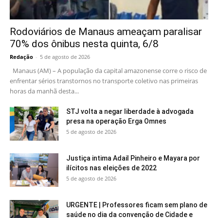
Rodoviários de Manaus ameaçam paralisar
70% dos ônibus nesta quinta, 6/8
Redação
-
5 de agosto de 2026
Manaus (AM) – A população da capital amazonense corre o risco de
enfrentar sérios transtornos no transporte coletivo nas primeiras
horas da manhã desta...
STJ volta a negar liberdade à advogada
presa na operação Erga Omnes
5 de agosto de 2026
Justiça intima Adail Pinheiro e Mayara por
ilícitos nas eleições de 2022
5 de agosto de 2026
URGENTE | Professores ficam sem plano de
saúde no dia da convenção de Cidade e