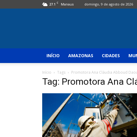
C
27.1
domingo, 9 de agosto de 2026
Manaus
INÍCIO
AMAZONAS
CIDADES
MUN
Início
Tags
Promotora Ana Cláudia Abboud Dao
Tag: Promotora Ana C