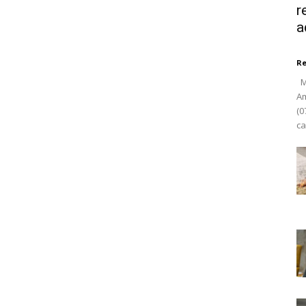
r
a
R
Ma
Am
(0
ca