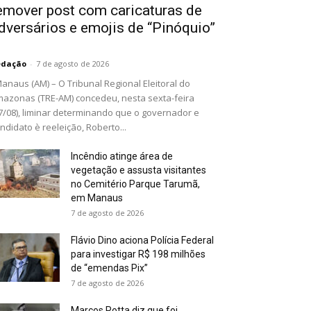
emover post com caricaturas de
dversários e emojis de “Pinóquio”
edação
-
7 de agosto de 2026
naus (AM) – O Tribunal Regional Eleitoral do
azonas (TRE-AM) concedeu, nesta sexta-feira
7/08), liminar determinando que o governador e
ndidato è reeleição, Roberto...
Incêndio atinge área de
vegetação e assusta visitantes
no Cemitério Parque Tarumã,
em Manaus
7 de agosto de 2026
Flávio Dino aciona Polícia Federal
para investigar R$ 198 milhões
de “emendas Pix”
7 de agosto de 2026
Marcos Rotta diz que foi