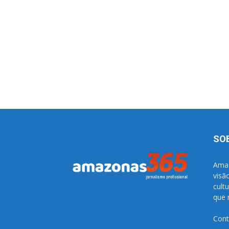
SO
Amaz
visã
cult
que 
Cont