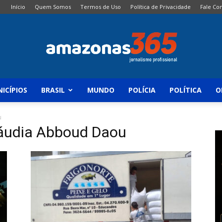
Início
Quem Somos
Termos de Uso
Política de Privacidade
Fale Co
ICÍPIOS
BRASIL
MUNDO
POLÍCIA
POLÍTICA
O
Amazonas
u
láudia Abboud Daou
365