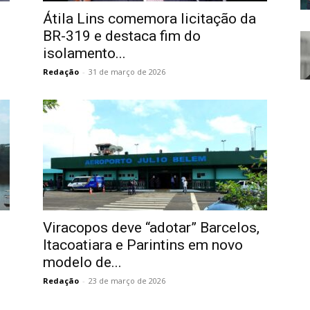
Átila Lins comemora licitação da
BR-319 e destaca fim do
isolamento...
Redação
-
31 de março de 2026
Viracopos deve “adotar” Barcelos,
Itacoatiara e Parintins em novo
modelo de...
Redação
-
23 de março de 2026