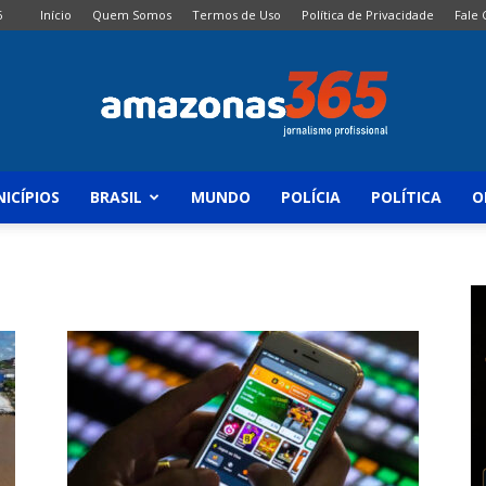
6
Início
Quem Somos
Termos de Uso
Política de Privacidade
Fale
ICÍPIOS
BRASIL
MUNDO
POLÍCIA
POLÍTICA
O
Amazonas
365