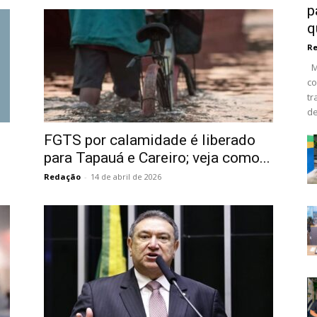
p
q
R
Ma
co
tr
de
FGTS por calamidade é liberado
para Tapauá e Careiro; veja como...
Redação
-
14 de abril de 2026