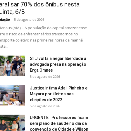
aralisar 70% dos ônibus nesta
uinta, 6/8
dação
-
5 de agosto de 2026
naus (AM) – A população da capital amazonense
rre o risco de enfrentar sérios transtornos no
ansporte coletivo nas primeiras horas da manhã
sta...
STJ volta a negar liberdade à
advogada presa na operação
Erga Omnes
5 de agosto de 2026
Justiça intima Adail Pinheiro e
Mayara por ilícitos nas
eleições de 2022
5 de agosto de 2026
URGENTE | Professores ficam
sem plano de saúde no dia da
convenção de Cidade e Wilson