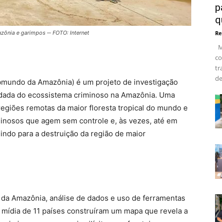
p
q
azônia e garimpos ─ FOTO: Internet
Re
Ma
co
tr
de
mundo da Amazônia) é um projeto de investigação
undada do ecossistema criminoso na Amazônia. Uma
 regiões remotas da maior floresta tropical do mundo e
nosos que agem sem controle e, às vezes, até em
indo para a destruição da região de maior
da Amazônia, análise de dados e uso de ferramentas
 de mídia de 11 países construíram um mapa que revela a