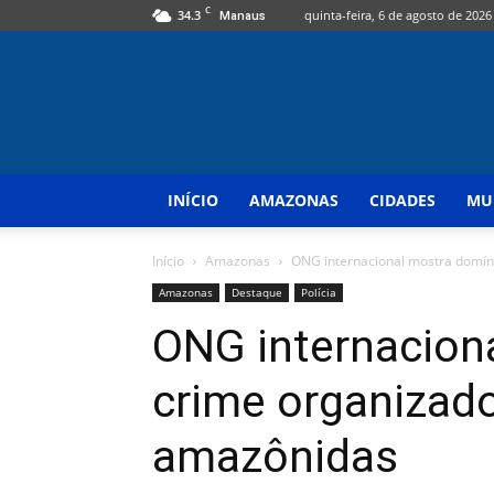
C
34.3
quinta-feira, 6 de agosto de 2026
Manaus
INÍCIO
AMAZONAS
CIDADES
MU
Início
Amazonas
ONG internacional mostra domín
Amazonas
Destaque
Polícia
ONG internacion
crime organizado
amazônidas