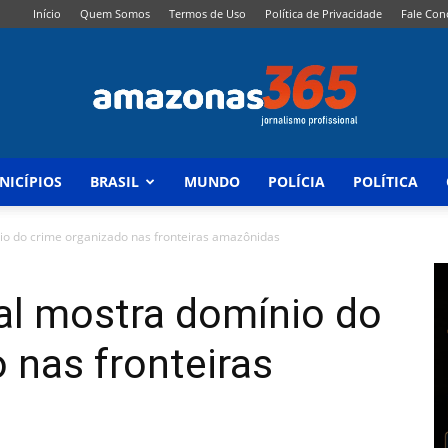
Início
Quem Somos
Termos de Uso
Política de Privacidade
Fale Con
NICÍPIOS
BRASIL
MUNDO
POLÍCIA
POLÍTICA
Amazonas
io do crime organizado nas fronteiras amazônidas
al mostra domínio do
365
 nas fronteiras