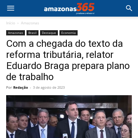
Início
Amazonas
Amazonas
Brasil
Destaque
Economia
Com a chegada do texto da
reforma tributária, relator
Eduardo Braga prepara plano
de trabalho
Por
Redação
-
3 de agosto de 2023