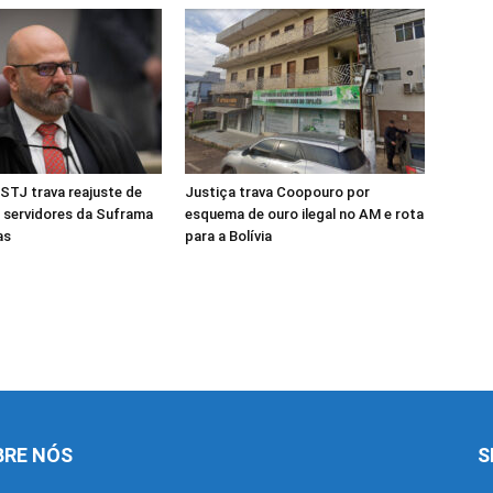
STJ trava reajuste de
Justiça trava Coopouro por
 servidores da Suframa
esquema de ouro ilegal no AM e rota
nas
para a Bolívia
BRE NÓS
S