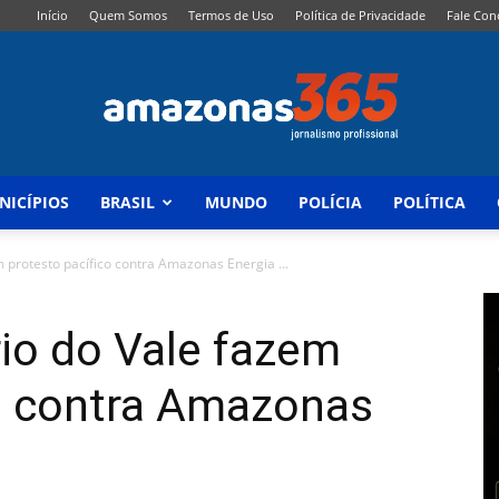
Início
Quem Somos
Termos de Uso
Política de Privacidade
Fale Con
NICÍPIOS
BRASIL
MUNDO
POLÍCIA
POLÍTICA
Amazonas
 protesto pacífico contra Amazonas Energia ...
io do Vale fazem
365
co contra Amazonas