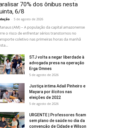
aralisar 70% dos ônibus nesta
uinta, 6/8
dação
-
5 de agosto de 2026
naus (AM) – A população da capital amazonense
rre o risco de enfrentar sérios transtornos no
ansporte coletivo nas primeiras horas da manhã
sta...
STJ volta a negar liberdade à
advogada presa na operação
Erga Omnes
5 de agosto de 2026
Justiça intima Adail Pinheiro e
Mayara por ilícitos nas
eleições de 2022
5 de agosto de 2026
URGENTE | Professores ficam
sem plano de saúde no dia da
convenção de Cidade e Wilson