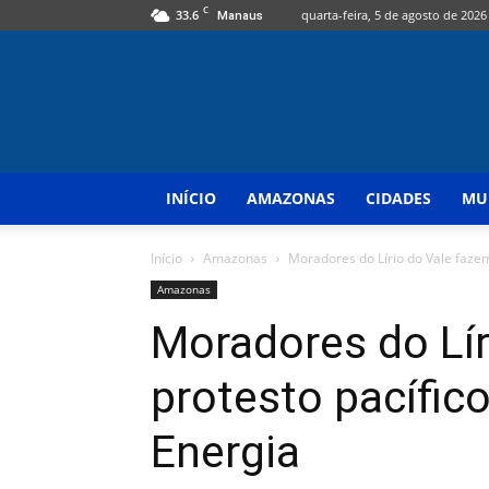
C
33.6
quarta-feira, 5 de agosto de 2026
Manaus
INÍCIO
AMAZONAS
CIDADES
MU
Início
Amazonas
Moradores do Lírio do Vale fazem
Amazonas
Moradores do Lír
protesto pacífi
Energia