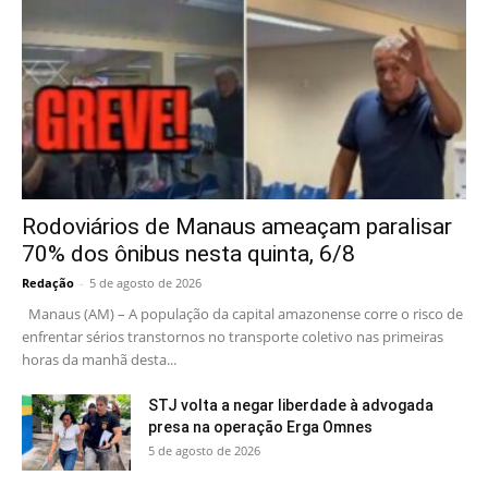
Rodoviários de Manaus ameaçam paralisar
70% dos ônibus nesta quinta, 6/8
Redação
-
5 de agosto de 2026
Manaus (AM) – A população da capital amazonense corre o risco de
enfrentar sérios transtornos no transporte coletivo nas primeiras
horas da manhã desta...
STJ volta a negar liberdade à advogada
presa na operação Erga Omnes
5 de agosto de 2026