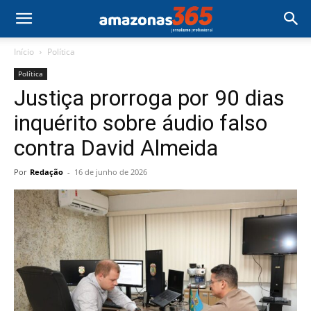
Início
Política
Política
Justiça prorroga por 90 dias
inquérito sobre áudio falso
contra David Almeida
Por
Redação
-
16 de junho de 2026