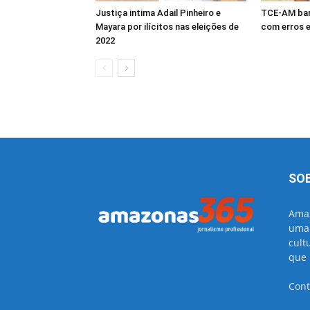
Justiça intima Adail Pinheiro e
TCE-AM barr
Mayara por ilícitos nas eleições de
com erros 
2022
SO
Amaz
uma 
cult
que 
Cont