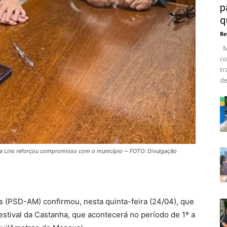
p
q
Re
Ma
co
tr
de
tila Lins reforçou compromisso com o município ─ FOTO: Divulgação
ns (PSD-AM) confirmou, nesta quinta-feira (24/04), que
 Festival da Castanha, que acontecerá no período de 1º a