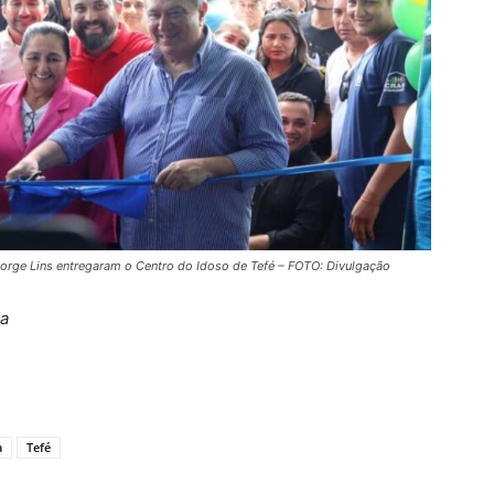
 George Lins entregaram o Centro do Idoso de Tefé – FOTO: Divulgação
sa
a
Tefé