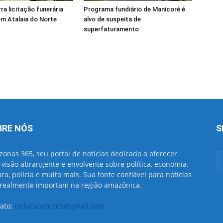
a licitação funerária
Programa fundiário de Manicoré é
em Atalaia do Norte
alvo de suspeita de
superfaturamento
BRE NÓS
S
onas 365, seu portal de notícias dedicado a oferecer
visão abrangente e envolvente sobre política, economia,
ura, polícia e muito mais. Sua fonte confiável para notícias
realmente importam na região amazônica.
ato:
redacaoam365@gmail.com