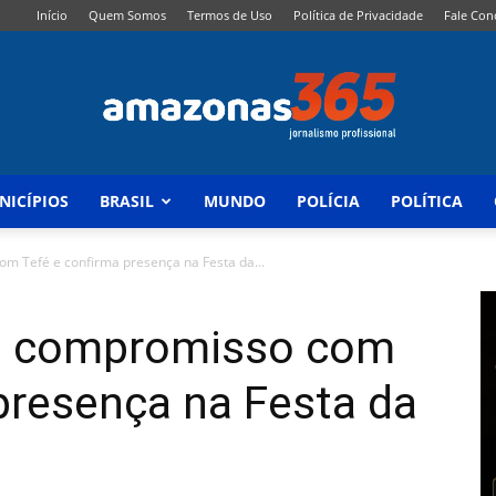
Início
Quem Somos
Termos de Uso
Política de Privacidade
Fale Con
NICÍPIOS
BRASIL
MUNDO
POLÍCIA
POLÍTICA
Amazonas
om Tefé e confirma presença na Festa da...
rça compromisso com
365
presença na Festa da