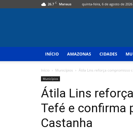
C
26.7
quinta-feira, 6 de agosto de 2026
Manaus
INÍCIO
AMAZONAS
CIDADES
MU
Início
Municípios
Átila Lins reforça compromisso c
Municípios
Átila Lins refo
Tefé e confirma 
Castanha