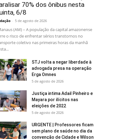
aralisar 70% dos ônibus nesta
uinta, 6/8
dação
-
5 de agosto de 2026
naus (AM) – A população da capital amazonense
rre o risco de enfrentar sérios transtornos no
ansporte coletivo nas primeiras horas da manhã
sta...
STJ volta a negar liberdade à
advogada presa na operação
Erga Omnes
5 de agosto de 2026
Justiça intima Adail Pinheiro e
Mayara por ilícitos nas
eleições de 2022
5 de agosto de 2026
URGENTE | Professores ficam
sem plano de saúde no dia da
convenção de Cidade e Wilson