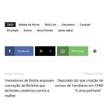
TAGS
Atalaia do Norte
Átila Lins
Canutama
Carauari
Eirunepé
Envira
Nova Olinda
santa isabel
Facebook
X
WhatsApp
Artigo anterior
Próximo artigo
Vereadores de Borba arquivam
Deputado diz que citação de
cassação de Betinha que
nomes de familiares em CPMI
defendeu violência contra a
“é uma patifaria”
mulher