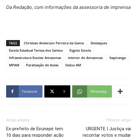
Da Redação, com informações da assessoria de imprensa
TAGS
Christian Anderson Ferreira da Gama
Destaques
Escola Estadual Tereza dos Santos
Esgoto Escola
Infraestrutura Escolar Amazonas
interior do Amazonas
Itapiranga
MPAM
Paralisação de Aulas
Seduc-AM
Facebook
X
WhatsApp
Artigo anterior
Próximo artigo
Ex-prefeito de Eirunepé tem
URGENTE | Justiça vai
10 dias para responder ação
recontar votos e mudar