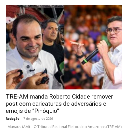
TRE-AM manda Roberto Cidade remover
post com caricaturas de adversários e
emojis de “Pinóquio”
Redação
-
7 de agosto de 2026
Manaus (AM) – O Tribunal Regional Eleitoral do Amazonas (TRE-AM)