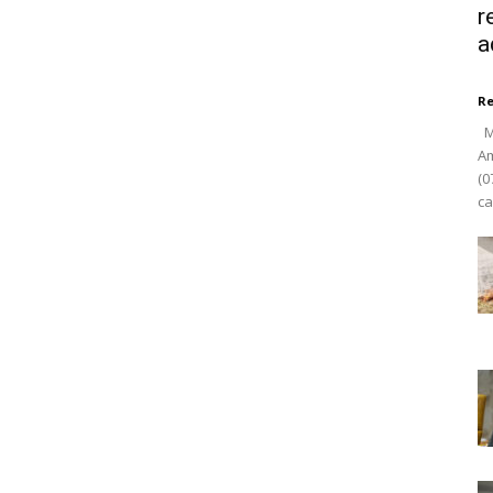
r
a
R
Ma
Am
(0
ca