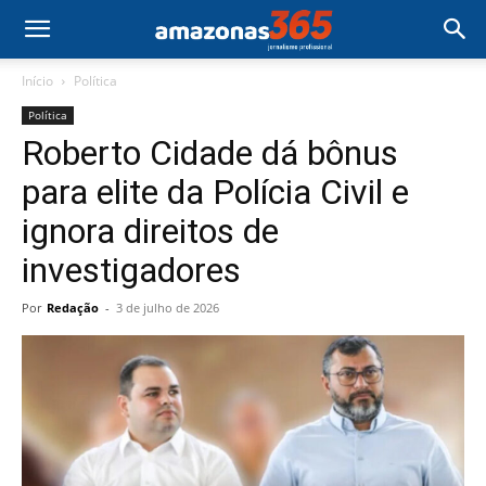
Início
Política
Política
Roberto Cidade dá bônus
para elite da Polícia Civil e
ignora direitos de
investigadores
Por
Redação
-
3 de julho de 2026