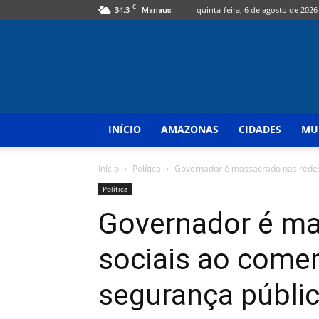
C
34.3
quinta-feira, 6 de agosto de 2026
Manaus
INÍCIO
AMAZONAS
CIDADES
MU
Início
Política
Governador é massacrado nas redes 
Política
Governador é ma
sociais ao come
segurança públ