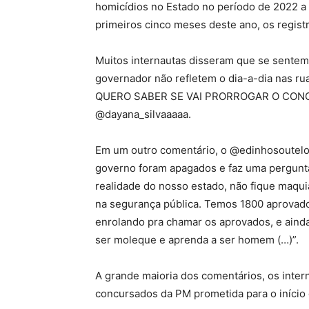
homicídios no Estado no período de 2022 a
primeiros cinco meses deste ano, os regis
Muitos internautas disseram que se sentem
governador não refletem o dia-a-dia nas
QUERO SABER SE VAI PRORROGAR O CONCU
@dayana_silvaaaaa.
Em um outro comentário, o @edinhosoutelo 
governo foram apagados e faz uma pergunta 
realidade do nosso estado, não fique maqu
na segurança pública. Temos 1800 aprovad
enrolando pra chamar os aprovados, e ainda
ser moleque e aprenda a ser homem (…)”.
A grande maioria dos comentários, os inte
concursados da PM prometida para o início