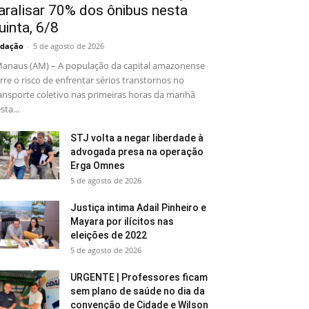
aralisar 70% dos ônibus nesta
uinta, 6/8
dação
-
5 de agosto de 2026
naus (AM) – A população da capital amazonense
rre o risco de enfrentar sérios transtornos no
ansporte coletivo nas primeiras horas da manhã
sta...
STJ volta a negar liberdade à
advogada presa na operação
Erga Omnes
5 de agosto de 2026
Justiça intima Adail Pinheiro e
Mayara por ilícitos nas
eleições de 2022
5 de agosto de 2026
URGENTE | Professores ficam
sem plano de saúde no dia da
convenção de Cidade e Wilson