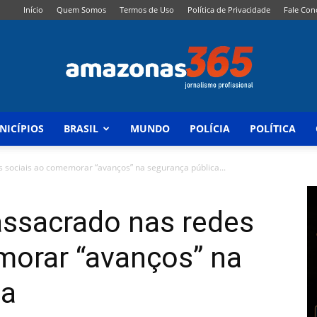
Início
Quem Somos
Termos de Uso
Política de Privacidade
Fale Con
NICÍPIOS
BRASIL
MUNDO
POLÍCIA
POLÍTICA
Amazonas
sociais ao comemorar “avanços” na segurança pública...
ssacrado nas redes
365
morar “avanços” na
ica