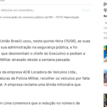
p
q
Re
dem convocação do concurso público da PM ─ FOTO: Reprodução
Ma
co
tr
de
nião Brasil) usou, nesta quinta-feira (15/06), as suas
sua administração na segurança pública, e foi
s que desmentiam o chefe do Executivo e pediam a
 Militar atrasado desde a semana passada.
is da empresa ACB Locadora de Veículos Ltda.,
uras da Polícia Militar, recolher os veículos por falta
l. A empresa reclama uma dívida milionária que
lson Lima comemora que a redução no número de