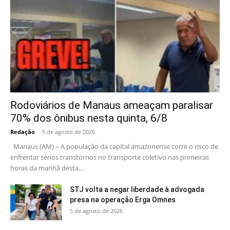
Rodoviários de Manaus ameaçam paralisar
70% dos ônibus nesta quinta, 6/8
Redação
-
5 de agosto de 2026
Manaus (AM) – A população da capital amazonense corre o risco de
enfrentar sérios transtornos no transporte coletivo nas primeiras
horas da manhã desta...
STJ volta a negar liberdade à advogada
presa na operação Erga Omnes
5 de agosto de 2026