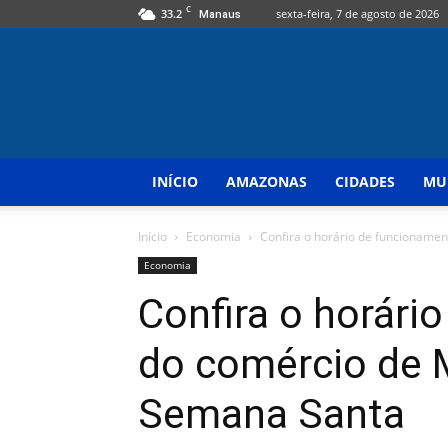
C
33.2
sexta-feira, 7 de agosto de 2026
Manaus
INÍCIO
AMAZONAS
CIDADES
MU
Início
Economia
Confira o horário de funcioname
Economia
Confira o horári
do comércio de 
Semana Santa