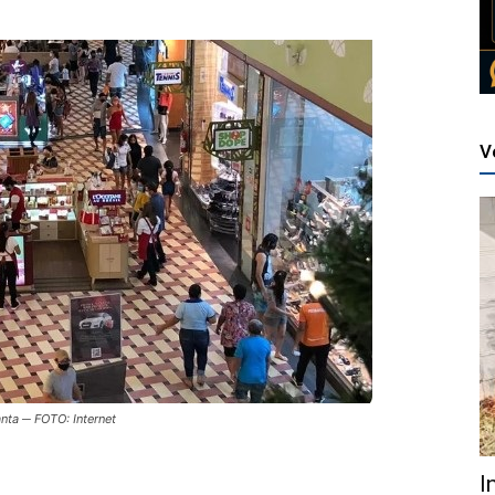
V
anta ─ FOTO: Internet
I