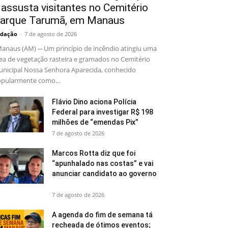
 assusta visitantes no Cemitério
arque Tarumã, em Manaus
dação
-
7 de agosto de 2026
naus (AM) ─ Um princípio de incêndio atingiu uma
ea de vegetação rasteira e gramados no Cemitério
nicipal Nossa Senhora Aparecida, conhecido
pularmente como...
Flávio Dino aciona Polícia
Federal para investigar R$ 198
milhões de “emendas Pix”
7 de agosto de 2026
Marcos Rotta diz que foi
“apunhalado nas costas” e vai
anunciar candidato ao governo
7 de agosto de 2026
A agenda do fim de semana tá
recheada de ótimos eventos;