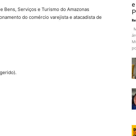
e
e Bens, Serviços e Turismo do Amazonas
P
onamento do comércio varejista e atacadista de
Re
Ma
ár
Mu
po
gerido).