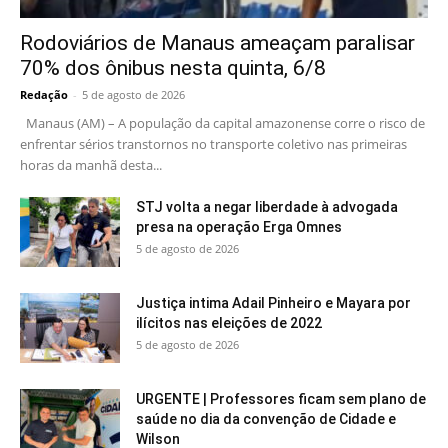
Rodoviários de Manaus ameaçam paralisar
70% dos ônibus nesta quinta, 6/8
Redação
-
5 de agosto de 2026
Manaus (AM) – A população da capital amazonense corre o risco de
enfrentar sérios transtornos no transporte coletivo nas primeiras
horas da manhã desta...
STJ volta a negar liberdade à advogada
presa na operação Erga Omnes
5 de agosto de 2026
Justiça intima Adail Pinheiro e Mayara por
ilícitos nas eleições de 2022
5 de agosto de 2026
URGENTE | Professores ficam sem plano de
saúde no dia da convenção de Cidade e
Wilson