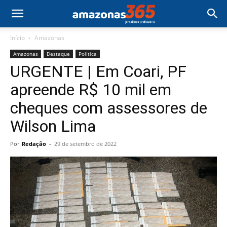
Início
Amazonas
Amazonas
Destaque
Política
URGENTE | Em Coari, PF
apreende R$ 10 mil em
cheques com assessores de
Wilson Lima
Por
Redação
-
29 de setembro de 2022