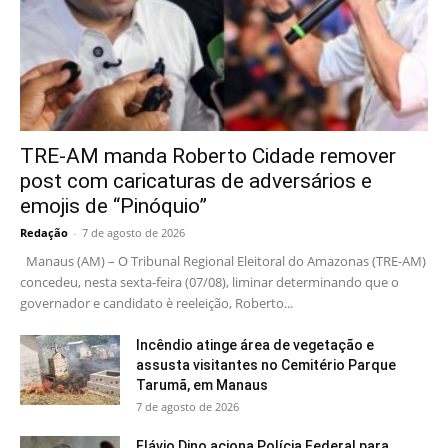
TRE-AM manda Roberto Cidade remover
post com caricaturas de adversários e
emojis de “Pinóquio”
Redação
-
7 de agosto de 2026
Manaus (AM) – O Tribunal Regional Eleitoral do Amazonas (TRE-AM)
concedeu, nesta sexta-feira (07/08), liminar determinando que o
governador e candidato è reeleição, Roberto...
Incêndio atinge área de vegetação e
assusta visitantes no Cemitério Parque
Tarumã, em Manaus
7 de agosto de 2026
Flávio Dino aciona Polícia Federal para