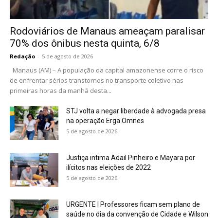
Rodoviários de Manaus ameaçam paralisar
70% dos ônibus nesta quinta, 6/8
Redação
-
5 de agosto de 2026
Manaus (AM) – A população da capital amazonense corre o risco
de enfrentar sérios transtornos no transporte coletivo nas
primeiras horas da manhã desta...
STJ volta a negar liberdade à advogada presa
na operação Erga Omnes
5 de agosto de 2026
Justiça intima Adail Pinheiro e Mayara por
ilícitos nas eleições de 2022
5 de agosto de 2026
URGENTE | Professores ficam sem plano de
saúde no dia da convenção de Cidade e Wilson