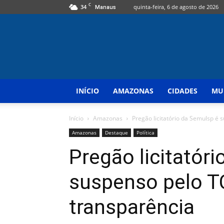
C
34
quinta-feira, 6 de agosto de 2026
Manaus
INÍCIO
AMAZONAS
CIDADES
MU
Início
Amazonas
Pregão licitatório da Semulsp é 
Amazonas
Destaque
Política
Pregão licitatór
suspenso pelo T
transparência