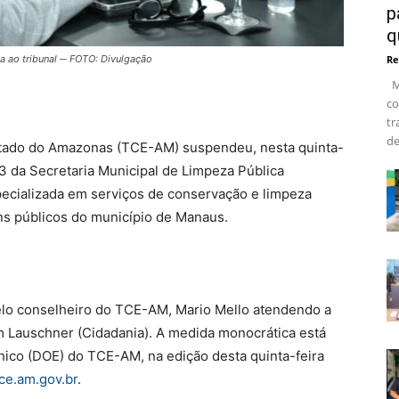
p
q
a ao tribunal ─ FOTO: Divulgação
Re
Ma
co
tr
de
stado do Amazonas (TCE-AM) suspendeu, nesta quinta-
23 da Secretaria Municipal de Limpeza Pública
ecializada em serviços de conservação e limpeza
ens públicos do município de Manaus.
elo conselheiro do TCE-AM, Mario Mello atendendo a
m Lauschner (Cidadania). A medida monocrática está
rônico (DOE) do TCE-AM, na edição desta quinta-feira
ce.am.gov.br
.