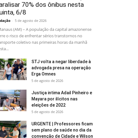
aralisar 70% dos ônibus nesta
uinta, 6/8
dação
-
5 de agosto de 2026
naus (AM) – A população da capital amazonense
rre o risco de enfrentar sérios transtornos no
ansporte coletivo nas primeiras horas da manhã
sta...
STJ volta a negar liberdade à
advogada presa na operação
Erga Omnes
5 de agosto de 2026
Justiça intima Adail Pinheiro e
Mayara por ilícitos nas
eleições de 2022
5 de agosto de 2026
URGENTE | Professores ficam
sem plano de saúde no dia da
convenção de Cidade e Wilson