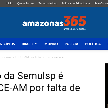
Início
Quem Somos
Termos de Uso
Política de Privacidade
Fale Cono
NICÍPIOS
BRASIL
MUNDO
POLÍCIA
POLÍTICA
Amazonas
suspenso pelo TCE-AM por falta de transparência...
io da Semulsp é
365
CE-AM por falta de