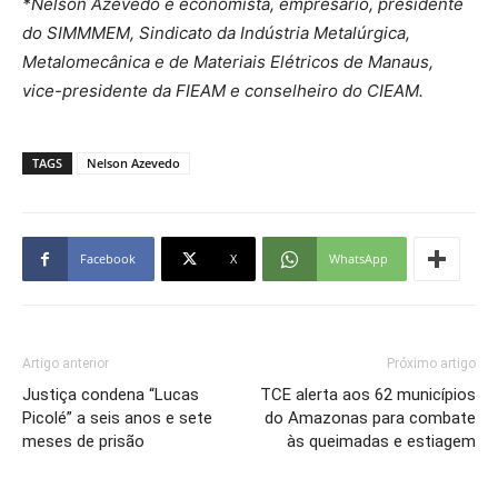
*Nelson Azevedo é economista, empresário, presidente
do SIMMMEM, Sindicato da Indústria Metalúrgica,
Metalomecânica e de Materiais Elétricos de Manaus,
vice-presidente da FIEAM e conselheiro do CIEAM.
TAGS
Nelson Azevedo
Facebook
X
WhatsApp
Artigo anterior
Próximo artigo
Justiça condena “Lucas
TCE alerta aos 62 municípios
Picolé” a seis anos e sete
do Amazonas para combate
meses de prisão
às queimadas e estiagem