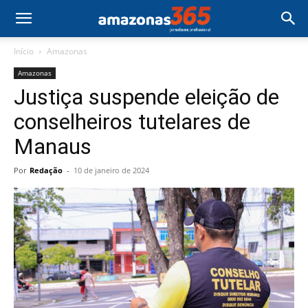
Início
Amazonas
Amazonas
Justiça suspende eleição de
conselheiros tutelares de
Manaus
Por
Redação
-
10 de janeiro de 2024