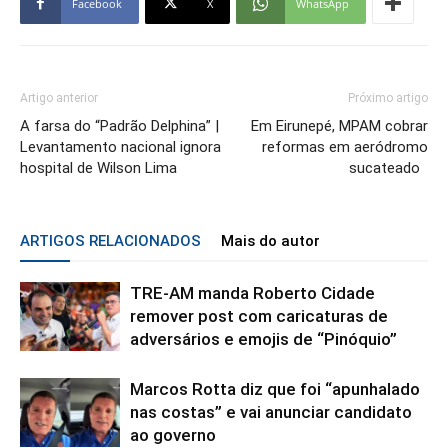
Facebook
X
WhatsApp
Artigo anterior
Próximo artigo
A farsa do “Padrão Delphina” |
Em Eirunepé, MPAM cobrar
Levantamento nacional ignora
reformas em aeródromo
hospital de Wilson Lima
sucateado
ARTIGOS RELACIONADOS
Mais do autor
TRE-AM manda Roberto Cidade
remover post com caricaturas de
adversários e emojis de “Pinóquio”
Marcos Rotta diz que foi “apunhalado
nas costas” e vai anunciar candidato
ao governo