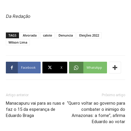
Da Redação
TAGS
Alvorada
calote
Denuncia
Eleições 2022
Wilson Lima
Facebook
X
WhatsApp
Artigo anterior
Próximo artigo
Manacapuru vai para as ruas e
“Quero voltar ao governo para
faz o 15 da esperança de
combater o inimigo do
Eduardo Braga
Amazonas: a fome”, afirma
Eduardo ao votar