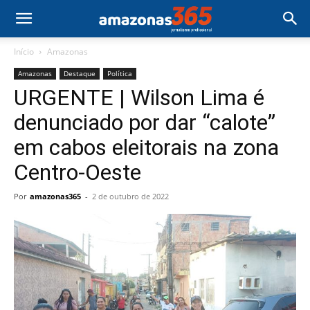
Início
Amazonas
Amazonas
Destaque
Política
URGENTE | Wilson Lima é
denunciado por dar “calote”
em cabos eleitorais na zona
Centro-Oeste
Por
amazonas365
-
2 de outubro de 2022