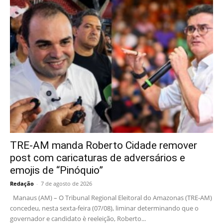
TRE-AM manda Roberto Cidade remover
post com caricaturas de adversários e
emojis de “Pinóquio”
Redação
-
7 de agosto de 2026
Manaus (AM) – O Tribunal Regional Eleitoral do Amazonas (TRE-AM)
concedeu, nesta sexta-feira (07/08), liminar determinando que o
governador e candidato è reeleição, Roberto...