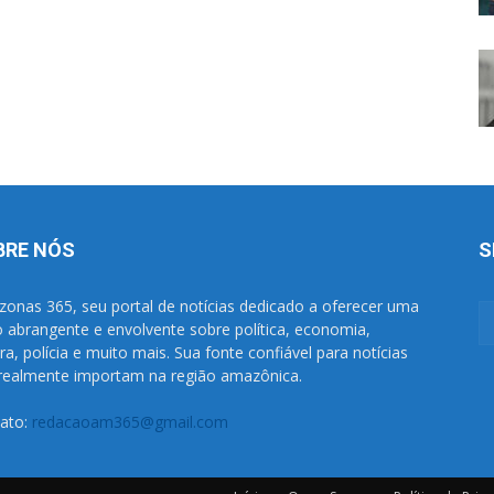
BRE NÓS
S
onas 365, seu portal de notícias dedicado a oferecer uma
o abrangente e envolvente sobre política, economia,
ura, polícia e muito mais. Sua fonte confiável para notícias
realmente importam na região amazônica.
ato:
redacaoam365@gmail.com