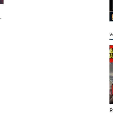
.
V
R