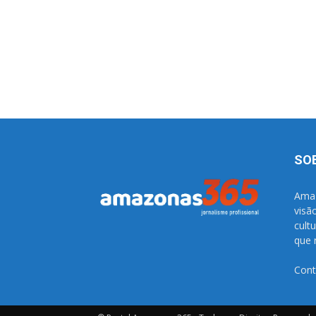
SO
Amaz
visã
cult
que 
Cont