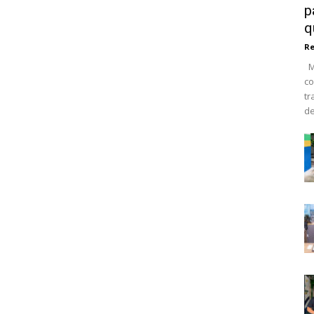
p
q
R
Ma
co
tr
de