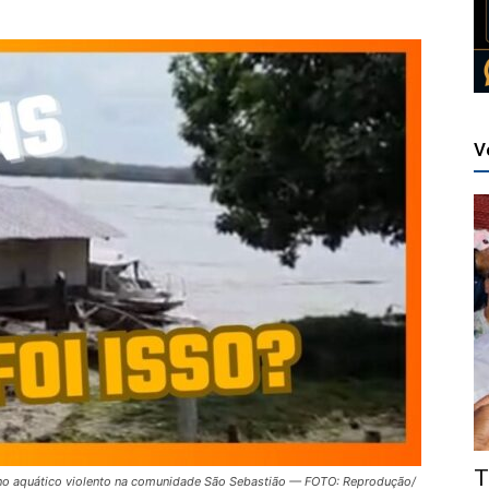
V
T
eno aquático violento na comunidade São Sebastião — FOTO: Reprodução/