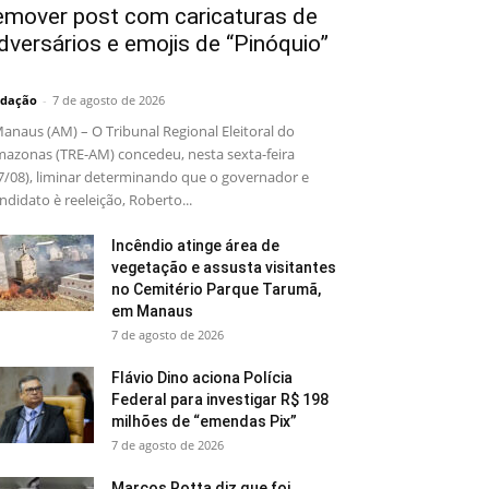
emover post com caricaturas de
dversários e emojis de “Pinóquio”
dação
-
7 de agosto de 2026
naus (AM) – O Tribunal Regional Eleitoral do
azonas (TRE-AM) concedeu, nesta sexta-feira
7/08), liminar determinando que o governador e
ndidato è reeleição, Roberto...
Incêndio atinge área de
vegetação e assusta visitantes
no Cemitério Parque Tarumã,
em Manaus
7 de agosto de 2026
Flávio Dino aciona Polícia
Federal para investigar R$ 198
milhões de “emendas Pix”
7 de agosto de 2026
Marcos Rotta diz que foi