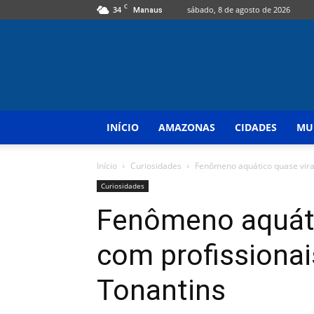
C
34
sábado, 8 de agosto de 2026
Manaus
INÍCIO
AMAZONAS
CIDADES
MU
Início
Curiosidades
Fenômeno aquático quase vira
Curiosidades
Fenômeno aquáti
com profissiona
Tonantins