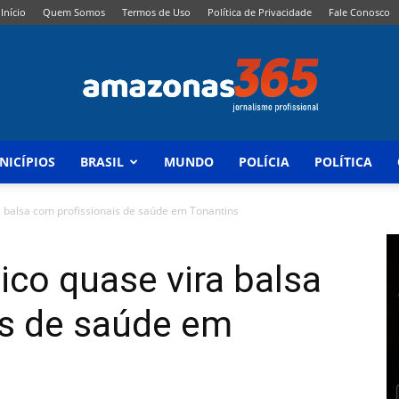
Início
Quem Somos
Termos de Uso
Política de Privacidade
Fale Conosco
NICÍPIOS
BRASIL
MUNDO
POLÍCIA
POLÍTICA
Amazonas
 balsa com profissionais de saúde em Tonantins
co quase vira balsa
365
is de saúde em