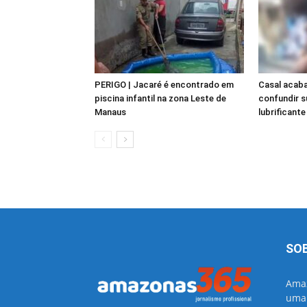
PERIGO | Jacaré é encontrado em
Casal acaba
piscina infantil na zona Leste de
confundir 
Manaus
lubrificante
SO
Amaz
uma 