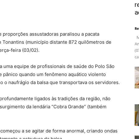
r
a
Re
e proporções assustadoras paralisou a pacata
Ma
 Tonantins (município distante 872 quilômetros de
Am
rça-feira (03/02).
(0
ca
a uma equipe de profissionais de saúde do Polo São
e pânico quando um fenômeno aquático violento
 o naufrágio da balsa que transportava os servidores.
profundamente ligados às tradições da região, não
 surgimento da lendária “Cobra Grande” (também
 começou a se agitar de forma anormal, criando ondas
amente a estrutura da balsa.