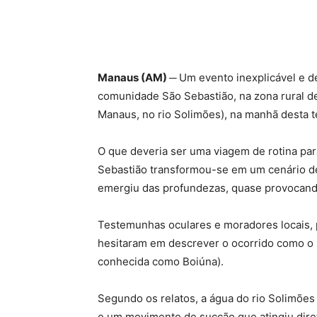
Manaus (AM) ─
Um evento inexplicável e d
comunidade São Sebastião, na zona rural de
Manaus, no rio Solimões), na manhã desta te
O que deveria ser uma viagem de rotina par
Sebastião transformou-se em um cenário d
emergiu das profundezas, quase provocando
Testemunhas oculares e moradores locais, 
hesitaram em descrever o ocorrido como o
conhecida como Boiúna).
Segundo os relatos, a água do rio Solimões
e um movimento de sucção que atingiu diret