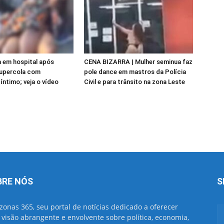
 em hospital após
CENA BIZARRA | Mulher seminua faz
supercola com
pole dance em mastros da Polícia
 íntimo; veja o vídeo
Civil e para trânsito na zona Leste
BRE NÓS
S
onas 365, seu portal de notícias dedicado a oferecer
visão abrangente e envolvente sobre política, economia,