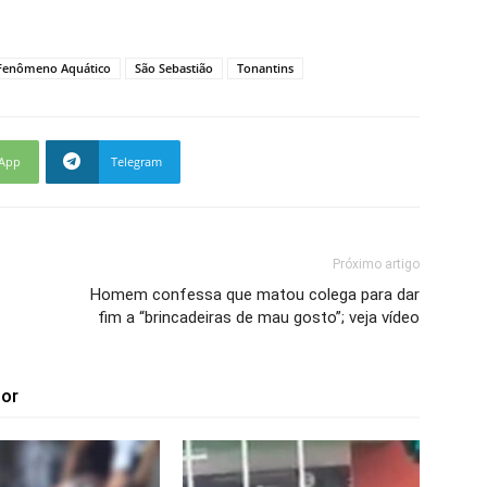
Fenômeno Aquático
São Sebastião
Tonantins
App
Telegram
Próximo artigo
Homem confessa que matou colega para dar
fim a “brincadeiras de mau gosto”; veja vídeo
tor